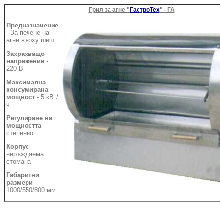
Грил за агне "
ГастроТех
" - ГА
Предназначение
- За печене на
агне върху шиш.
Захрахващо
напрежение
-
220 В
Максимална
консумирана
мощност
- 5 кВт/
ч
Регулиране на
мощността
-
степенно
Корпус
-
неръждаема
стомана
Габаритни
размери
-
1000/550/800 мм