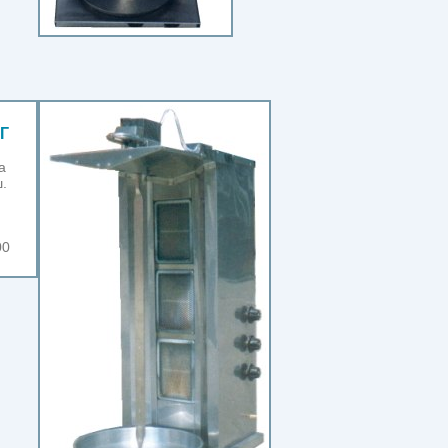
Г
а
.
00