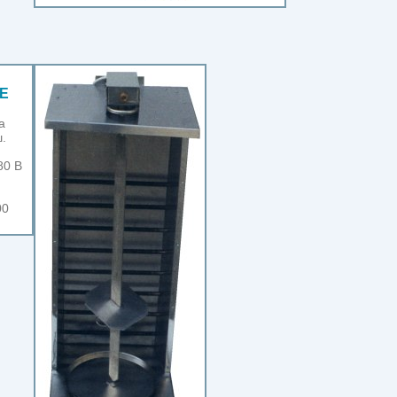
0Е
а
.
80 В
00