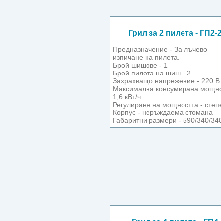
Грил за 2 пилета - ГП2-
Предназначение - За лъчево
изпичане на пилета.
Брой шишове - 1
Брой пилета на шиш - 2
Захрахващо напрежение - 220 В
Максимална консумирана мощно
1,6 кВт/ч
Регулиране на мощността - степ
Корпус - неръждаема стомана
Габаритни размери - 590/340/34