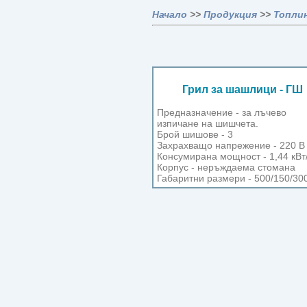
Начало
>>
Продукция
>>
Топли
Грил за шашлици - ГШ
Предназначение - за лъчево
изпичане на шишчета.
Брой шишове - 3
Захрахващо напрежение - 220 В
Консумирана мощност - 1,44 кВт
Корпус - неръждаема стомана
Габаритни размери - 500/150/30