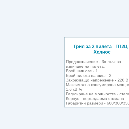
Грил за 2 пилета - ГП2Ц 
Хелиос
Предназначение - За лъчево
изпичане на пилета.
Брой шишове - 1
Брой пилета на шиш - 2
Захрахващо напрежение - 220 В
Максимална консумирана мощно
1,6 кВт/ч
Регулиране на мощността - степ
Корпус - неръждаема стомана
Габаритни размери - 600/300/35