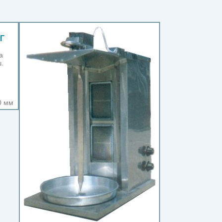
Г
а
.
0 мм