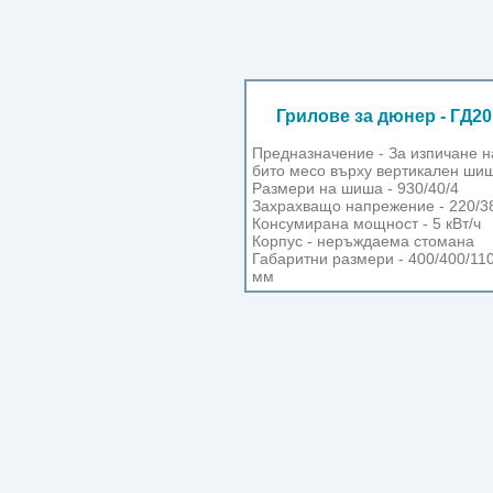
Грилове за дюнер - ГД2
Предназначение - За изпичане н
бито месо върху вертикален шиш
Размери на шиша - 930/40/4
Захрахващо напрежение - 220/3
Консумирана мощност - 5 кВт/ч
Корпус - неръждаема стомана
Габаритни размери - 400/400/11
мм