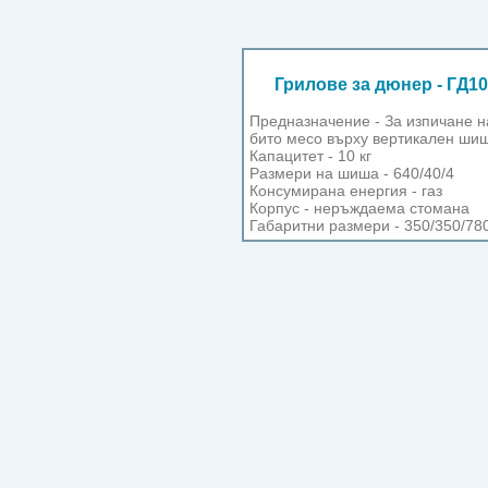
Грилове за дюнер - ГД10
Предназначение - За изпичане н
бито месо върху вертикален шиш
Капацитет - 10 кг
Размери на шиша - 640/40/4
Консумирана енергия - газ
Корпус - неръждаема стомана
Габаритни размери - 350/350/78