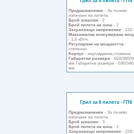
Грил за 4 пилета - ГП4
Предназначение
- За лъчево
изпичане на пилета.
Брой шишове
- 2
Брой пилета на шиш
- 2
Захрахващо напрежение
- 220 
Максимална консумирана мощ
- 1,6 кВт/ч
Регулиране на мощността
-
степенно
Корпус
- неръждаема стомана
Габаритни размери
- 650/360/5
мм Габаритни размери - 590/340
мм
Грил за 6 пилета - ГП6
Предназначение
- За лъчево
изпичане на пилета.
Брой шишове
- 3
Брой пилета на шиш
- 2
Захрахващо напрежение
- 220 