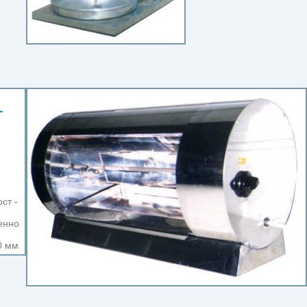
-
ст -
енно
0 мм