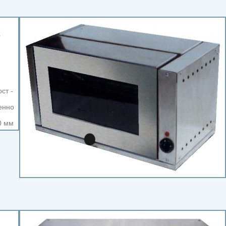
2
ст -
енно
0 мм