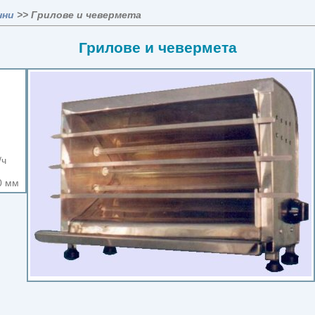
нни
>> Грилове и чевермета
Грилове и чевермета
/ч
0 мм