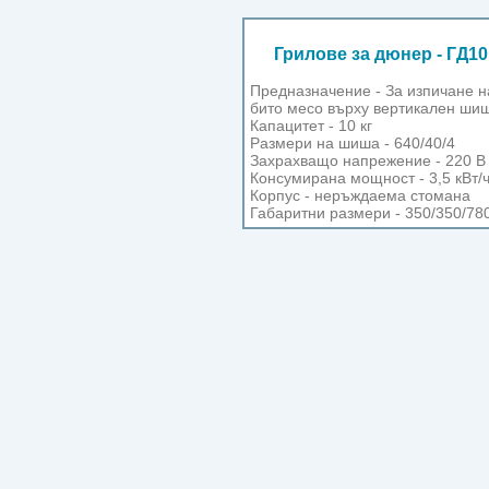
Грилове за дюнер - ГД1
Предназначение - За изпичане н
бито месо върху вертикален шиш
Капацитет - 10 кг
Размери на шиша - 640/40/4
Захрахващо напрежение - 220 В
Консумирана мощност - 3,5 кВт/
Корпус - неръждаема стомана
Габаритни размери - 350/350/78