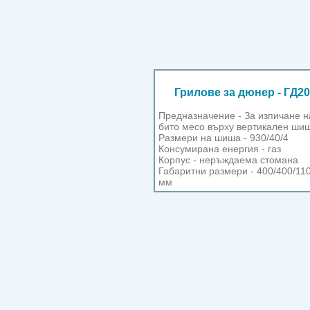
Грилове за дюнер - ГД20
Предназначение - За изпичане н
бито месо върху вертикален шиш
Размери на шиша - 930/40/4
Консумирана енергия - газ
Корпус - неръждаема стомана
Габаритни размери - 400/400/11
мм