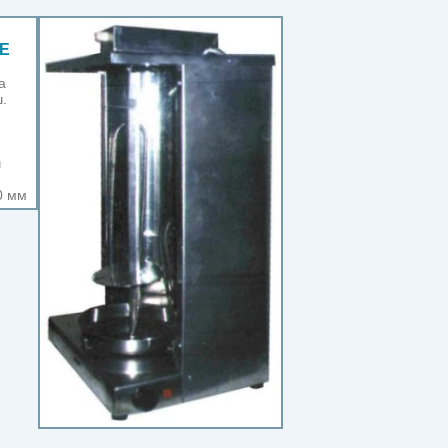
0Е
а
.
ч
0 мм