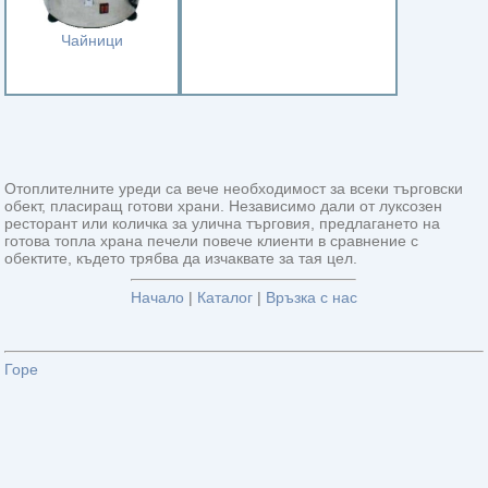
Чайници
Отоплителните уреди са вече необходимост за всеки търговски
обект, пласиращ готови храни. Независимо дали от луксозен
ресторант или количка за улична търговия, предлагането на
готова топла храна печели повече клиенти в сравнение с
обектите, където трябва да изчаквате за тая цел.
Горе