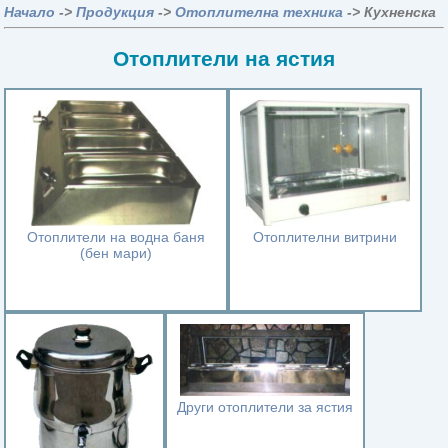
Начало
->
Продукция
->
Отоплителна техника
-> Кухненска
Отоплители на ястия
Отоплители на водна баня
Отоплителни витрини
(бен мари)
Други отоплители за ястия